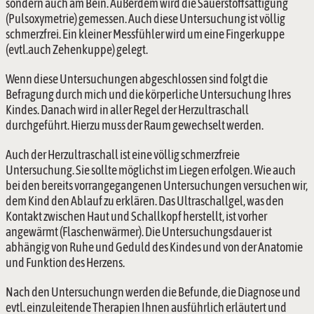
sondern auch am Bein. Außerdem wird die Sauerstoffsättigung 
(Pulsoxymetrie) gemessen. Auch diese Untersuchung ist völlig 
schmerzfrei. Ein kleiner Messfühler wird um eine Fingerkuppe 
(evtl.auch Zehenkuppe) gelegt.
Wenn diese Untersuchungen abgeschlossen sind folgt die 
Befragung durch mich und die körperliche Untersuchung Ihres 
Kindes. Danach wird in aller Regel der Herzultraschall 
durchgeführt. Hierzu muss der Raum gewechselt werden.
Auch der Herzultraschall ist eine völlig schmerzfreie 
Untersuchung. Sie sollte möglichst im Liegen erfolgen. Wie auch 
bei den bereits vorrangegangenen Untersuchungen versuchen wir, 
dem Kind den Ablauf zu erklären. Das Ultraschallgel, was den 
Kontakt zwischen Haut und Schallkopf herstellt, ist vorher 
angewärmt (Flaschenwärmer). Die Untersuchungsdauer ist 
abhängig von Ruhe und Geduld des Kindes und von der Anatomie 
und Funktion des Herzens.
Nach den Untersuchungn werden die Befunde, die Diagnose und 
evtl. einzuleitende Therapien Ihnen ausführlich erläutert und 