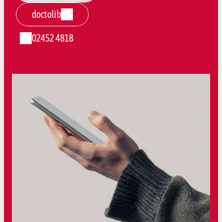
doctolib
02452 4818