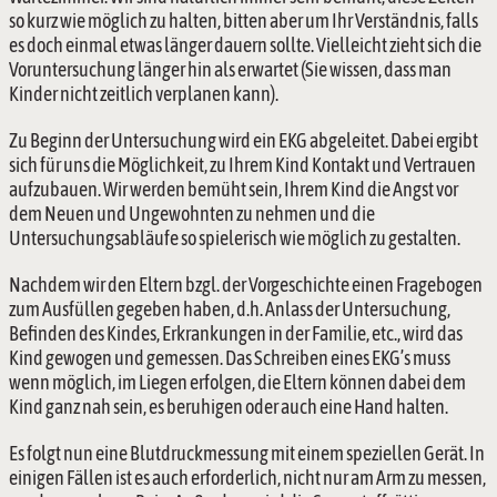
so kurz wie möglich zu halten, bitten aber um Ihr Verständnis, falls 
es doch einmal etwas länger dauern sollte. Vielleicht zieht sich die 
Voruntersuchung länger hin als erwartet (Sie wissen, dass man 
Kinder nicht zeitlich verplanen kann).
Zu Beginn der Untersuchung wird ein EKG abgeleitet. Dabei ergibt 
sich für uns die Möglichkeit, zu Ihrem Kind Kontakt und Vertrauen 
aufzubauen. Wir werden bemüht sein, Ihrem Kind die Angst vor 
dem Neuen und Ungewohnten zu nehmen und die 
Untersuchungsabläufe so spielerisch wie möglich zu gestalten.
Nachdem wir den Eltern bzgl. der Vorgeschichte einen Fragebogen 
zum Ausfüllen gegeben haben, d.h. Anlass der Untersuchung, 
Befinden des Kindes, Erkrankungen in der Familie, etc., wird das 
Kind gewogen und gemessen. Das Schreiben eines EKG’s muss 
wenn möglich, im Liegen erfolgen, die Eltern können dabei dem 
Kind ganz nah sein, es beruhigen oder auch eine Hand halten.
Es folgt nun eine Blutdruckmessung mit einem speziellen Gerät. In 
einigen Fällen ist es auch erforderlich, nicht nur am Arm zu messen, 