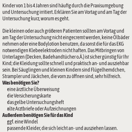
Kinder von 1 bis 4 Jahren sind häufig durch die Praxisumgebung 
und Untersuchung irritiert. Erklären Sie am Vortag und am Tag der 
Untersuchung kurz, worum es geht.
Die kleinen oder auch größeren Patienten sollten am Vortag und 
am Tag der Untersuchung nicht eingecremt werden, keine Ölbäder 
nehmen oder eine Bodylotion benutzen, da sonst die für das EKG 
notwendigen Klebeelektroden nicht haften. Das Mitbringen von 
Unterlagen (Decken, Badehandtücher o.Ä.) ist sicher günstig für Ihr 
Kind; die Kleidung sollte schnell und praktisch an- und ausziehbar 
sein. Bei Säuglingen und kleinen Kindern sind Flügelhemdchen, 
Strampler und Jäckchen, die vorn zu öffnen sind, sehr hilfreich.
Was benötigen Sie?
eine ärztliche Überweisung
die Versicherungskarte
das gelbe Untersuchungsheft
alte Arztbriefe oder Aufzeichnungen
Außerdem benötigen Sie für das Kind
ggf. eine Windel
passende Kleider, die sich leicht an- und ausziehen lassen.