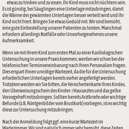
etwas zu trinken und zu essen. Ihr Kind muss nicht nüchtern sein.
Es ist günstig, bei Säuglingen eine Unterlage mitzubringen, damit 
die Wärme der gewärmten Unterlagen besser verteilt wird und Ihr 
Kind nicht friert. Bringen Sie etwas Geduld mit. Wir sind bemüht, 
eine gute Einbestellung unserer Patienten zu leisten. Manchmal 
erfordern allerdings Notfälle oder Unvorhergesehenes unsere 
Aufmerksamkeit.
Wenn sie mit ihrem Kind zum ersten Mal zu einer Kardiologischen 
Untersuchung in unsere Praxis kommen, werden wir schon bei der 
telefonischen Terminvereinbarung nach Ihren Personalien fragen. 
Dies erspart Ihnen unnötige Wartezeit, da die für die Untersuchung 
erforderlichen Unterlagen bereits vorher angefertigt werden. 
Trotzdem werden wir Sie bitten, die Versichertenkarte Ihres Kindes, 
den Überweisungsschein des Kinder-/Hausarztes und das gelbe 
Vorsorgeheft mitzubringen. Sollten bereits Arztbriefe oder wichtige 
Befunde (z.B. Röntgenbilder vom Brustkorb) vorliegen, ist es wichtig 
diese zur Untersuchung mitzubringen.
Nach der Anmeldung folgt ggf. eine kurze Wartezeit im 
Wartezimmer. Wir sind natürlich immer sehr bemüht, diese Zeiten 