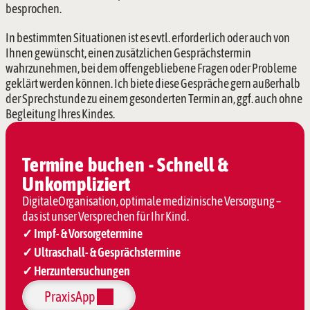
besprochen.
In bestimmten Situationen ist es evtl. erforderlich oder auch von 
Ihnen gewünscht, einen zusätzlichen Gesprächstermin 
wahrzunehmen, bei dem offengebliebene Fragen oder Probleme 
geklärt werden können. Ich biete diese Gespräche gern außerhalb 
der Sprechstunde zu einem gesonderten Termin an, ggf. auch ohne 
Begleitung Ihres Kindes.
Termine buchen - Schnell & 
Unkompliziert
DigitaleOrganisation, optimale medizinische Versorgung – 
das ist unser Versprechen für Ihr Kind.
✓ Impf- & Vorsorgetermine
✓ Ultraschall- & Gesprächstermine
✓ Herzuntersuchungen
PraxisApp 